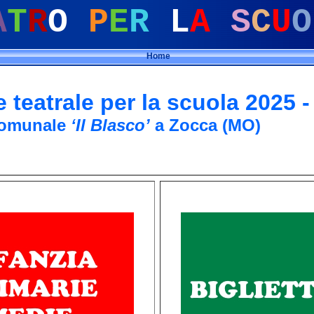
A
T
R
O
P
E
R
L
A
S
C
U
O
Home
 teatrale per la scuola 2025 -
Comunale
‘Il Blasco’
a Zocca (MO)