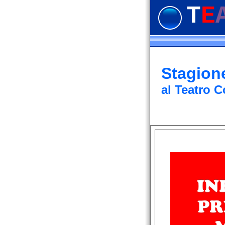
T
E
Stagione
al Teatro 